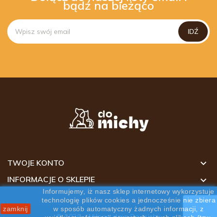
bądź na bieżąco

TWOJE KONTO

INFORMACJE O SKLEPIE
Informujemy, iż nasz sklep internetowy wykorzystuje
technologię plików cookies a jednocześnie nie zbiera
zamknij
w sposób automatyczny żadnych informacji, z
© 2026 - Miłego dnia Do michy