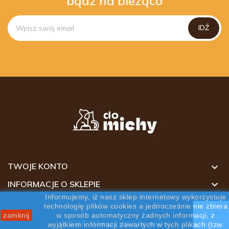
bądź na bieżąco

TWOJE KONTO

INFORMACJE O SKLEPIE
Informujemy, iż nasz sklep internetowy wykorzystuje
technologię plików cookies a jednocześnie nie zbiera
zamknij
w sposób automatyczny żadnych informacji, z
© 2026 - Miłego dnia Do michy
wyjątkiem informacji zawartych w tych plikach (tzw.